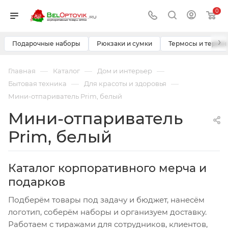
0
›
Подарочные наборы
Рюкзаки и сумки
Термосы и термо
—
—
—
Главная
Каталог
Дом и интерьер
—
—
Бытовая техника
Для красоты и здоровья
Мини-отпариватель Prim, белый
Мини-отпариватель
Prim, белый
Каталог корпоративного мерча и
подарков
Подберём товары под задачу и бюджет, нанесём
логотип, соберём наборы и организуем доставку.
Работаем с тиражами для сотрудников, клиентов,