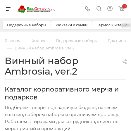
0
›
Подарочные наборы
Рюкзаки и сумки
Термосы и термо
—
—
—
Главная
Каталог
Подарочные наборы
Для вина
—
Винный набор Ambrosia, ver.2
Винный набор
Ambrosia, ver.2
Каталог корпоративного мерча и
подарков
Подберём товары под задачу и бюджет, нанесём
логотип, соберём наборы и организуем доставку.
Работаем с тиражами для сотрудников, клиентов,
мероприятий и промоакций.