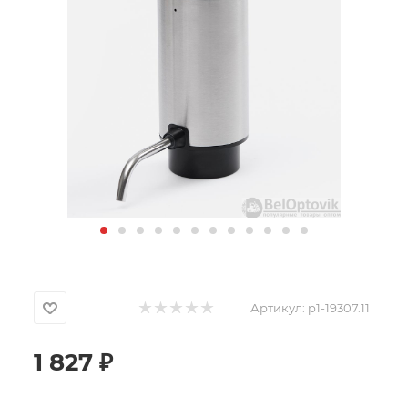
Артикул:
p1-19307.11
1 827
₽