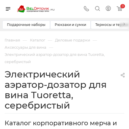
0
›
Подарочные наборы
Рюкзаки и сумки
Термосы и термо
—
—
—
Главная
Каталог
Деловые подарки
—
Аксессуары для вина
Электрический аэратор-дозатор для вина Tuoretta,
серебристый
Электрический
аэратор-дозатор для
вина Tuoretta,
серебристый
Каталог корпоративного мерча и