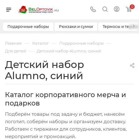
0
›
Подарочные наборы
Рюкзаки и сумки
Термосы и термо
—
—
—
Главная
Каталог
Подарочные наборы
—
Для детей
Детский набор Alumno, синий
Детский набор
Alumno, синий
Каталог корпоративного мерча и
подарков
Подберём товары под задачу и бюджет, нанесём
логотип, соберём наборы и организуем доставку.
Работаем с тиражами для сотрудников, клиентов,
мероприятий и промоакций.