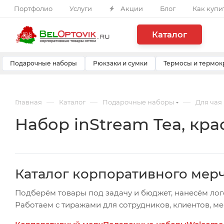
Портфолио
Услуги
Акции
Блог
Как купи
Каталог
Подарочные наборы
Рюкзаки и сумки
Термосы и термок
—
—
—
Главная
Каталог
Подарочные наборы
Для чая
Набор inStream Tea, кр
Каталог корпоративного мер
Подберём товары под задачу и бюджет, нанесём лог
Работаем с тиражами для сотрудников, клиентов, м