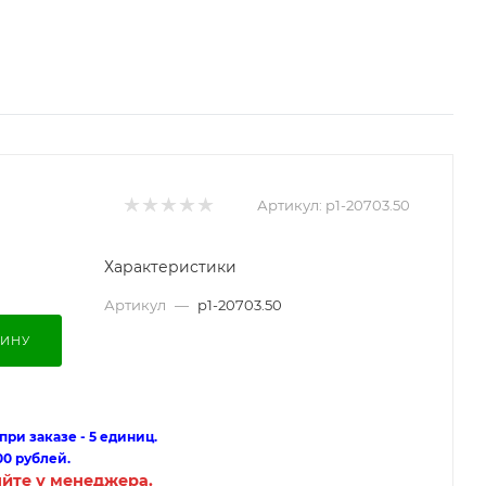
Артикул:
p1-20703.50
Характеристики
Артикул
—
p1-20703.50
ЗИНУ
ри заказе - 5 единиц.
00 рублей.
яйте у менеджера.