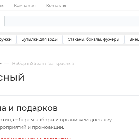
ть
Компания
Контакты
ружки
Бутылки для воды
Стаканы, бокалы, фужеры
Внеш
—
Набор inStream Tea, красный
асный
ча и подарков
отип, соберём наборы и организуем доставку.
ероприятий и промоакций.