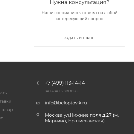
Нужна консультация?
Наши специалисты ответят на любой
интересующий вопрос
ЗАДАТЬ ВОПРОС
+7 (499) 113-14-14
ЗАКАЗАТЬ ЗВОНОК
латы
тавки
info@beloptovik.ru
 товар
Москва ул.Нижние поля д.27 (м.
ет
Марьино, Братиславская)