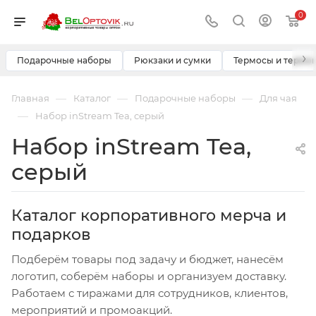
0
›
Подарочные наборы
Рюкзаки и сумки
Термосы и термо
—
—
—
Главная
Каталог
Подарочные наборы
Для чая
—
Набор inStream Tea, серый
Набор inStream Tea,
серый
Каталог корпоративного мерча и
подарков
Подберём товары под задачу и бюджет, нанесём
логотип, соберём наборы и организуем доставку.
Работаем с тиражами для сотрудников, клиентов,
мероприятий и промоакций.