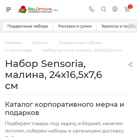
0
›
Подарочные наборы
Рюкзаки и сумки
Термосы и термо
—
—
—
Главная
Каталог
Подарочные наборы
—
К чаю и кофе
Набор Sensoria, малина, 24х16,5х7,6 см
Набор Sensoria,
малина, 24х16,5х7,6
см
Каталог корпоративного мерча и
подарков
Подберём товары под задачу и бюджет, нанесём
логотип, соберём наборы и организуем доставку.