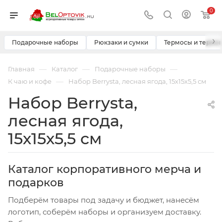
0
›
Подарочные наборы
Рюкзаки и сумки
Термосы и термо
—
—
—
Главная
Каталог
Подарочные наборы
—
К чаю и кофе
Набор Berrysta, лесная ягода, 15х15х5,5 см
Набор Berrysta,
лесная ягода,
15х15х5,5 см
Каталог корпоративного мерча и
подарков
Подберём товары под задачу и бюджет, нанесём
логотип, соберём наборы и организуем доставку.