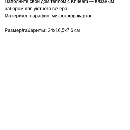
Наполните свой дом теплом с Kniteam — вязаным
набором для уютного вечера!
Материал:
парафин; микрогофрокартон
Размер/габариты:
24х16,5х7,6 см