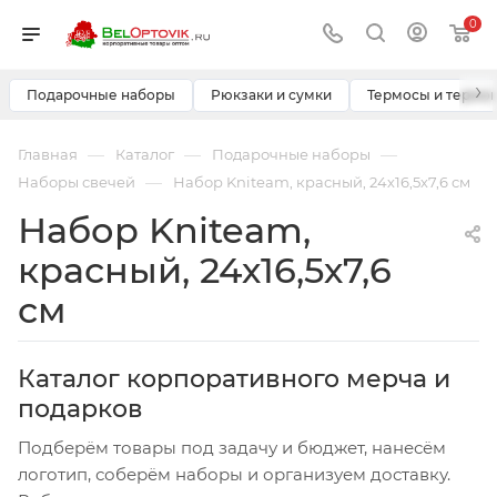
0
›
Подарочные наборы
Рюкзаки и сумки
Термосы и термо
—
—
—
Главная
Каталог
Подарочные наборы
—
Наборы свечей
Набор Kniteam, красный, 24х16,5х7,6 см
Набор Kniteam,
красный, 24х16,5х7,6
см
Каталог корпоративного мерча и
подарков
Подберём товары под задачу и бюджет, нанесём
логотип, соберём наборы и организуем доставку.