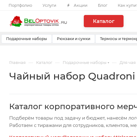
Портфолио
Услуги
Акции
Блог
Как купи
Каталог
Подарочные наборы
Рюкзаки и сумки
Термосы и термок
—
—
—
Главная
Каталог
Подарочные наборы
Для чая
Чайный набор Quadroni
Каталог корпоративного мер
Подберём товары под задачу и бюджет, нанесём лог
Работаем с тиражами для сотрудников, клиентов, м