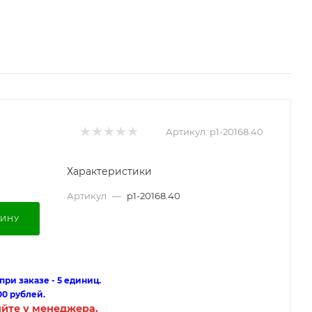
Артикул:
p1-20168.40
Характеристики
Артикул
—
p1-20168.40
ЗИНУ
ри заказе - 5 единиц.
00 рублей.
яйте у менеджера.