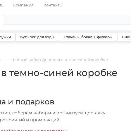
ть
Компания
Контакты
ружки
Бутылки для воды
Стаканы, бокалы, фужеры
Внеш
—
Чайный набор Quadroni в темно-синей коробке
 в темно-синей коробке
ча и подарков
отип, соберём наборы и организуем доставку.
ероприятий и промоакций.