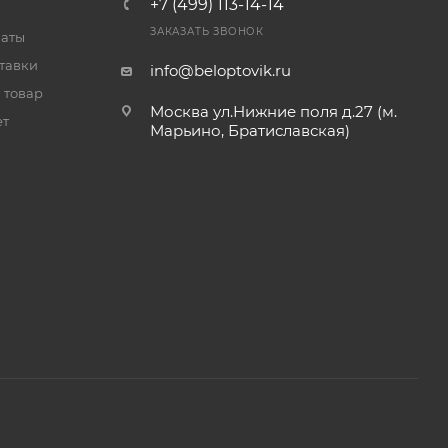
+7 (499) 113-14-14
ЗАКАЗАТЬ ЗВОНОК
латы
тавки
info@beloptovik.ru
 товар
Москва ул.Нижние поля д.27 (м.
ет
Марьино, Братиславская)