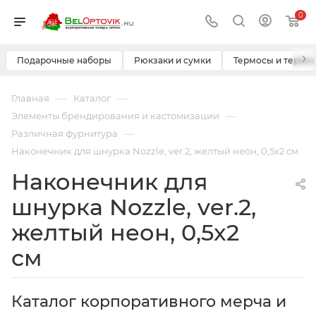
0
›
Подарочные наборы
Рюкзаки и сумки
Термосы и термо
—
—
Главная
Каталог
—
Элементы брендирования и кастомизации
—
Различная фурнитура
Наконечник для шнурка Nozzle, ver.2, желтый неон, 0,5x2 см
Наконечник для
шнурка Nozzle, ver.2,
желтый неон, 0,5x2
см
Каталог корпоративного мерча и