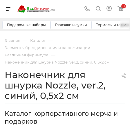
0
›
Подарочные наборы
Рюкзаки и сумки
Термосы и термо
—
—
Главная
Каталог
—
Элементы брендирования и кастомизации
—
Различная фурнитура
Наконечник для шнурка Nozzle, ver.2, синий, 0,5x2 см
Наконечник для
шнурка Nozzle, ver.2,
синий, 0,5x2 см
Каталог корпоративного мерча и
подарков