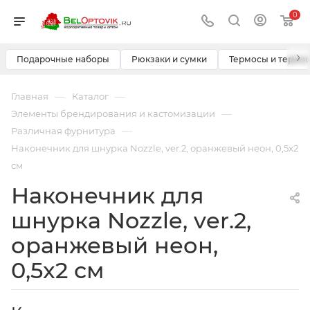
0
›
Подарочные наборы
Рюкзаки и сумки
Термосы и термо
—
—
Главная
Каталог
—
Элементы брендирования и кастомизации
—
Различная фурнитура
Наконечник для шнурка Nozzle, ver.2, оранжевый неон, 0,5x2
см
Наконечник для
шнурка Nozzle, ver.2,
оранжевый неон,
0,5x2 см