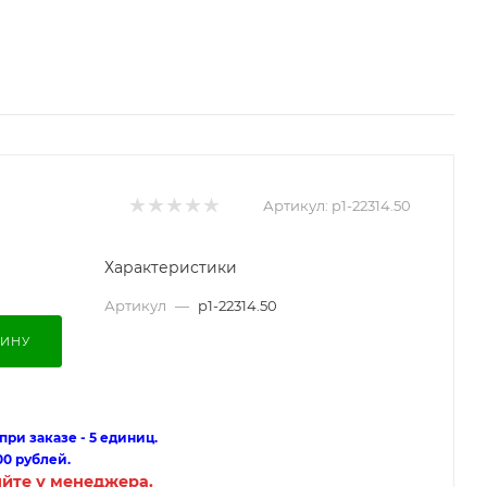
Артикул:
p1-22314.50
Характеристики
Артикул
—
p1-22314.50
ЗИНУ
ри заказе - 5 единиц.
00 рублей.
яйте у менеджера.