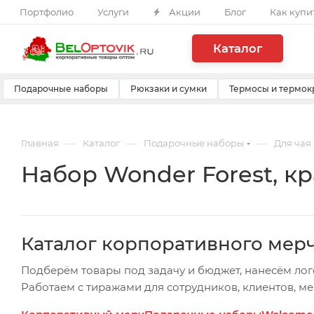
Портфолио
Услуги
Акции
Блог
Как купи
Каталог
Подарочные наборы
Рюкзаки и сумки
Термосы и термок
—
—
—
Главная
Каталог
Подарочные наборы
Для чая
Набор Wonder Forest, к
Каталог корпоративного мер
Подберём товары под задачу и бюджет, нанесём лог
Работаем с тиражами для сотрудников, клиентов, м