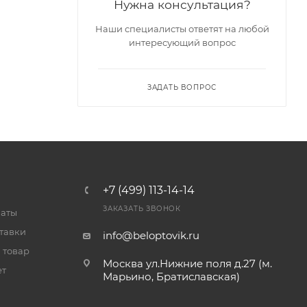
Нужна консультация?
Наши специалисты ответят на любой
интересующий вопрос
ЗАДАТЬ ВОПРОС
+7 (499) 113-14-14
ЗАКАЗАТЬ ЗВОНОК
латы
тавки
info@beloptovik.ru
 товар
Москва ул.Нижние поля д.27 (м.
ет
Марьино, Братиславская)