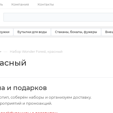
ть
Компания
Контакты
ружки
Бутылки для воды
Стаканы, бокалы, фужеры
Внеш
—
Набор Wonder Forest, красный
расный
ча и подарков
отип, соберём наборы и организуем доставку.
ероприятий и промоакций.