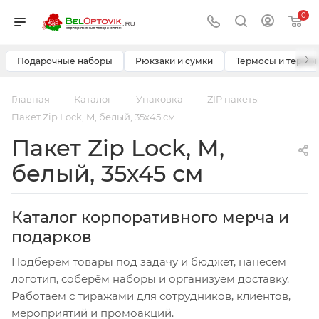
0
›
Подарочные наборы
Рюкзаки и сумки
Термосы и термо
—
—
—
—
Главная
Каталог
Упаковка
ZIP пакеты
Пакет Zip Lock, M, белый, 35х45 см
Пакет Zip Lock, M,
белый, 35х45 см
Каталог корпоративного мерча и
подарков
Подберём товары под задачу и бюджет, нанесём
логотип, соберём наборы и организуем доставку.
Работаем с тиражами для сотрудников, клиентов,
мероприятий и промоакций.