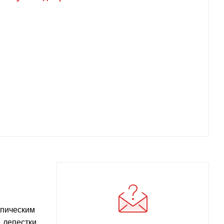
опическим
 лепестки