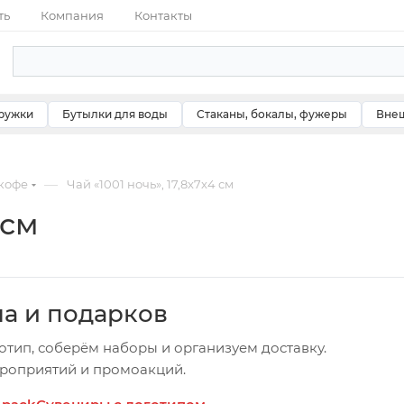
ть
Компания
Контакты
ружки
Бутылки для воды
Стаканы, бокалы, фужеры
Внеш
—
 кофе
Чай «1001 ночь», 17,8x7x4 см
 см
ча и подарков
отип, соберём наборы и организуем доставку.
ероприятий и промоакций.