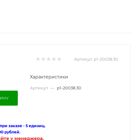
Артикул:
p1-20038.30
Характеристики
Артикул
—
p1-20038.30
ЗИНУ
ри заказе - 5 единиц.
00 рублей.
яйте у менеджера.