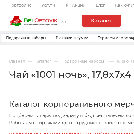
Портфолио
Услуги
Акции
Блог
Как купи
Каталог
Подарочные наборы
Рюкзаки и сумки
Термосы и термок
—
—
—
Главная
Каталог
Подарочные наборы
К чаю и
Чай «1001 ночь», 17,8x7x4
Каталог корпоративного мер
Подберём товары под задачу и бюджет, нанесём лог
Работаем с тиражами для сотрудников, клиентов, м