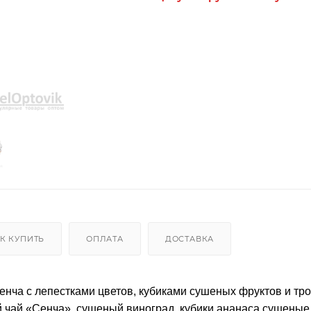
К КУПИТЬ
ОПЛАТА
ДОСТАВКА
сенча с лепестками цветов, кубиками сушеных фруктов и тр
 чай «Cенча», сушеный виноград, кубики ананаса сушеные,