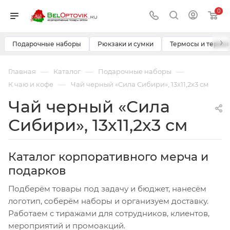
0
›
Подарочные наборы
Рюкзаки и сумки
Термосы и термо
—
—
—
Главная
Каталог
Подарочные наборы
—
К чаю и кофе
Чай черный «Сила Сибири», 13x11,2x3 см
Чай черный «Сила
Сибири», 13x11,2x3 см
Каталог корпоративного мерча и
подарков
Подберём товары под задачу и бюджет, нанесём
логотип, соберём наборы и организуем доставку.
Работаем с тиражами для сотрудников, клиентов,
мероприятий и промоакций.