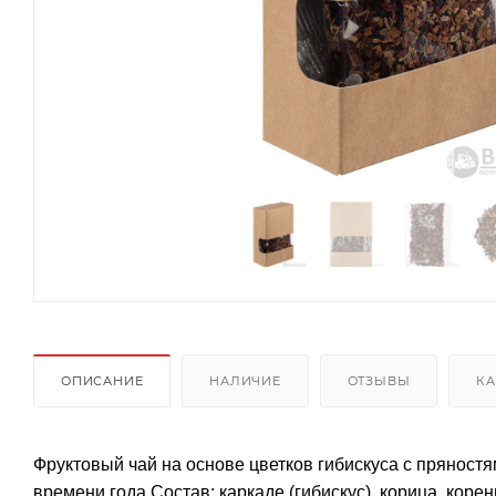
ОПИСАНИЕ
НАЛИЧИЕ
ОТЗЫВЫ
КА
Фруктовый чай на основе цветков гибискуса с прянос
времени года.Состав: каркаде (гибискус), корица, коре