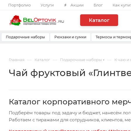
Портфолио
Услуги
Акции
Блог
Как купи
Каталог
Подарочные наборы
Рюкзаки и сумки
Термосы и термок
—
—
—
Главная
Каталог
Подарочные наборы
К чаю и
Чай фруктовый «Глинтвей
Каталог корпоративного мер
Подберём товары под задачу и бюджет, нанесём лог
Работаем с тиражами для сотрудников, клиентов, м