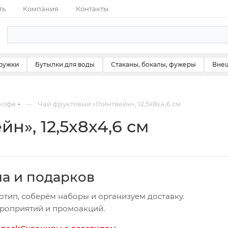
ть
Компания
Контакты
ружки
Бутылки для воды
Стаканы, бокалы, фужеры
Внеш
—
 кофе
Чай фруктовый «Глинтвейн», 12,5x8x4,6 см
н», 12,5x8x4,6 см
ча и подарков
отип, соберём наборы и организуем доставку.
ероприятий и промоакций.