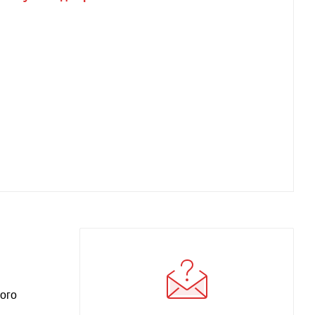
ого
а