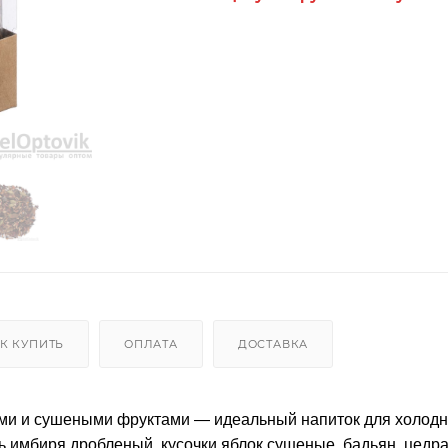
К КУПИТЬ
ОПЛАТА
ДОСТАВКА
тями и сушеными фруктами — идеальный напиток для холодн
нь имбиря дробленый, кусочки яблок сушеные, бадьян, цедр