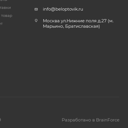
тавки
info@beloptovik.ru
 товар
Москва ул.Нижние поля д.27 (м.
ет
Марьино, Братиславская)
Разработано в BrainForce