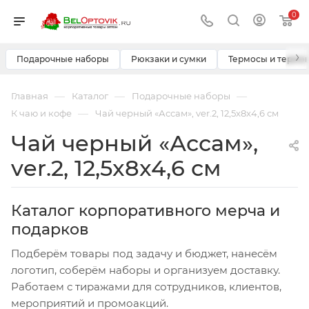
0
›
Подарочные наборы
Рюкзаки и сумки
Термосы и термо
—
—
—
Главная
Каталог
Подарочные наборы
—
К чаю и кофе
Чай черный «Ассам», ver.2, 12,5x8x4,6 см
Чай черный «Ассам»,
ver.2, 12,5x8x4,6 см
Каталог корпоративного мерча и
подарков
Подберём товары под задачу и бюджет, нанесём
логотип, соберём наборы и организуем доставку.
Работаем с тиражами для сотрудников, клиентов,
мероприятий и промоакций.