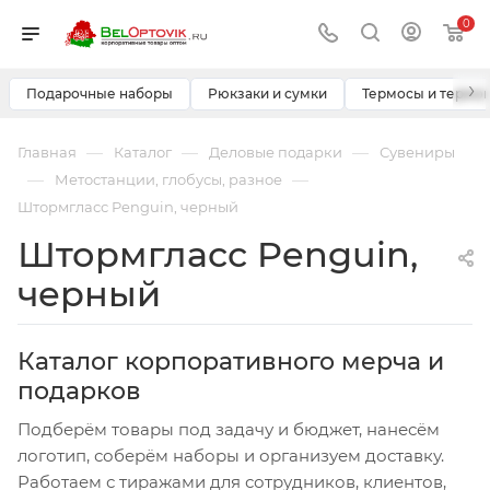
0
›
Подарочные наборы
Рюкзаки и сумки
Термосы и термо
—
—
—
Главная
Каталог
Деловые подарки
Сувениры
—
—
Метостанции, глобусы, разное
Штормгласс Penguin, черный
Штормгласс Penguin,
черный
Каталог корпоративного мерча и
подарков
Подберём товары под задачу и бюджет, нанесём
логотип, соберём наборы и организуем доставку.
Работаем с тиражами для сотрудников, клиентов,