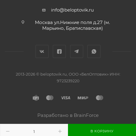
info@beloptovik.ru
Москва ул.Нижние поля д.27 (м.
Марьино, Братиславская)
2013-2026 © beloptovik.ru, ООО «БелОптовик» ИНН:
9723239220
Разработано в BrainForce
В КОРЗИНУ