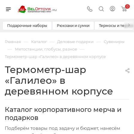
0
›
Подарочные наборы
Рюкзаки и сумки
Термосы и термо
—
—
—
Главная
Каталог
Деловые подарки
Сувениры
—
—
Метостанции, глобусы, разное
Термометр-шар «Галилео» в деревянном корпусе
Термометр-шар
«Галилео» в
деревянном корпусе
Каталог корпоративного мерча и
подарков
Подберём товары под задачу и бюджет, нанесём