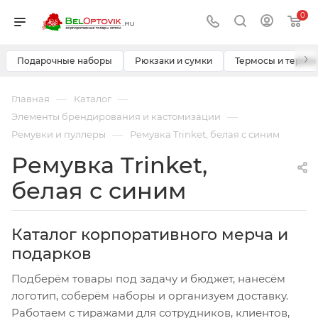
0
›
Подарочные наборы
Рюкзаки и сумки
Термосы и термо
—
—
Главная
Каталог
—
Элементы брендирования и кастомизации
—
Ремувки и пуллеры
Ремувка Trinket, белая с синим
Ремувка Trinket,
белая с синим
Каталог корпоративного мерча и
подарков
Подберём товары под задачу и бюджет, нанесём
логотип, соберём наборы и организуем доставку.
Работаем с тиражами для сотрудников, клиентов,