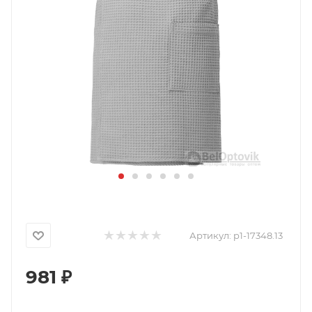
Артикул:
p1-17348.13
981
₽