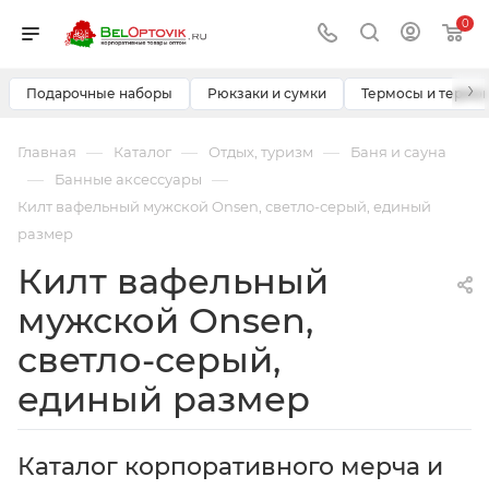
0
›
Подарочные наборы
Рюкзаки и сумки
Термосы и термо
—
—
—
Главная
Каталог
Отдых, туризм
Баня и сауна
—
—
Банные аксессуары
Килт вафельный мужской Onsen, светло-серый, единый
размер
Килт вафельный
мужской Onsen,
светло-серый,
единый размер
Каталог корпоративного мерча и