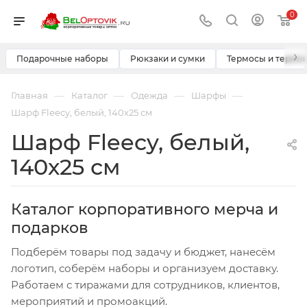
0
›
Подарочные наборы
Рюкзаки и сумки
Термосы и термо
—
—
—
—
Главная
Каталог
Одежда
Шарфы
Шарф Fleecy, белый, 140х25 см
Шарф Fleecy, белый,
140х25 см
Каталог корпоративного мерча и
подарков
Подберём товары под задачу и бюджет, нанесём
логотип, соберём наборы и организуем доставку.
Работаем с тиражами для сотрудников, клиентов,
мероприятий и промоакций.