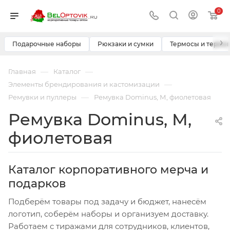
0
›
Подарочные наборы
Рюкзаки и сумки
Термосы и термо
—
—
Главная
Каталог
—
Элементы брендирования и кастомизации
—
Ремувки и пуллеры
Ремувка Dominus, М, фиолетовая
Ремувка Dominus, М,
фиолетовая
Каталог корпоративного мерча и
подарков
Подберём товары под задачу и бюджет, нанесём
логотип, соберём наборы и организуем доставку.
Работаем с тиражами для сотрудников, клиентов,