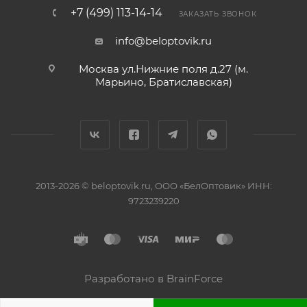
+7 (499) 113-14-14
ЗАКАЗАТЬ ЗВОНОК
info@beloptovik.ru
Москва ул.Нижние поля д.27 (м.
Марьино, Братиславская)
2013-2026 © beloptovik.ru, ООО «БелОптовик» ИНН:
9723239220
Разработано в BrainForce