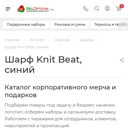
0
›
Подарочные наборы
Рюкзаки и сумки
Термосы и термо
—
—
—
—
Главная
Каталог
Одежда
Шарфы
Шарф Knit Beat, синий
Шарф Knit Beat,
синий
Каталог корпоративного мерча и
подарков
Подберём товары под задачу и бюджет, нанесём
логотип, соберём наборы и организуем доставку.
Работаем с тиражами для сотрудников, клиентов,
мероприятий и промоакций.