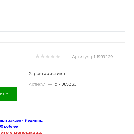
Артикул:
p1-19892.30
Характеристики
Артикул
—
p1-19892.30
ЗИНУ
ри заказе - 5 единиц.
00 рублей.
яйте у менеджера.