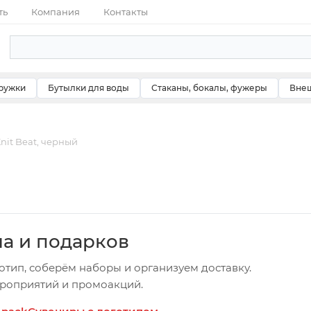
ть
Компания
Контакты
ружки
Бутылки для воды
Стаканы, бокалы, фужеры
Внеш
nit Beat, черный
ча и подарков
отип, соберём наборы и организуем доставку.
ероприятий и промоакций.