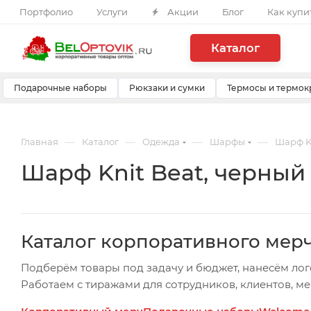
Портфолио
Услуги
Акции
Блог
Как купи
Каталог
Подарочные наборы
Рюкзаки и сумки
Термосы и термок
—
—
—
—
Главная
Каталог
Одежда
Шарфы
Шарф K
Шарф Knit Beat, черный
Каталог корпоративного мер
Подберём товары под задачу и бюджет, нанесём лог
Работаем с тиражами для сотрудников, клиентов, м