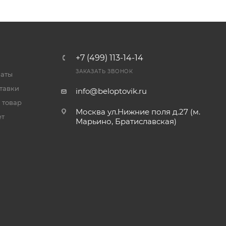
+7 (499) 113-14-14
ЗАКАЗАТЬ ЗВОНОК
латы
тавки
info@beloptovik.ru
 товар
Москва ул.Нижние поля д.27 (м.
ет
Марьино, Братиславская)