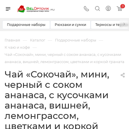
0
›
Подарочные наборы
Рюкзаки и сумки
Термосы и термо
—
—
—
Главная
Каталог
Подарочные наборы
—
К чаю и кофе
Чай «Сокочай», мини, черный с соком ананаса, с кусочками
ананаса, вишней, лемонграссом, цветками и коркой граната
Чай «Сокочай», мини,
черный с соком
ананаса, с кусочками
ананаса, вишней,
лемонграссом,
цветками и коркой