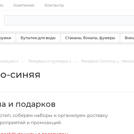
ть
Компания
Контакты
ружки
Бутылки для воды
Стаканы, бокалы, фужеры
Внеш
—
—
мизации
Ремувки и пуллеры
Ремувка Domina, L, темн
но-синяя
ча и подарков
отип, соберём наборы и организуем доставку.
ероприятий и промоакций.