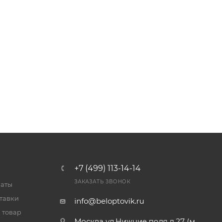
+7 (499) 113-14-14
ЗАКАЗАТЬ ЗВОНОК
латы
тавки
info@beloptovik.ru
 товар
Москва ул.Нижние поля д.27 (м.