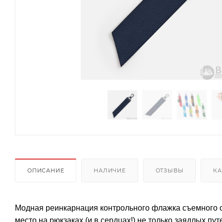
ОПИСАНИЕ
НАЛИЧИЕ
ОТЗЫВЫ
КА
Модная реинкарнация контрольного флажка съемного о
место на рюкзаках (и в сердцах!) не только заядлых пу