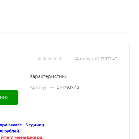
Артикул:
p1-17937.43
Характеристики
Артикул
—
p1-17937.43
ЗИНУ
ри заказе - 5 единиц.
00 рублей.
яйте у менеджера.