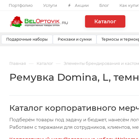
Портфолио
Услуги
Акции
Блог
Как купи
Каталог
Подарочные наборы
Рюкзаки и сумки
Термосы и термок
—
—
Главная
Каталог
Элементы брендирования и касто
Ремувка Domina, L, тем
Каталог корпоративного мер
Подберём товары под задачу и бюджет, нанесём лог
Работаем с тиражами для сотрудников, клиентов, м