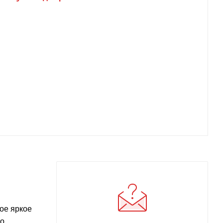
ое яркое
ло