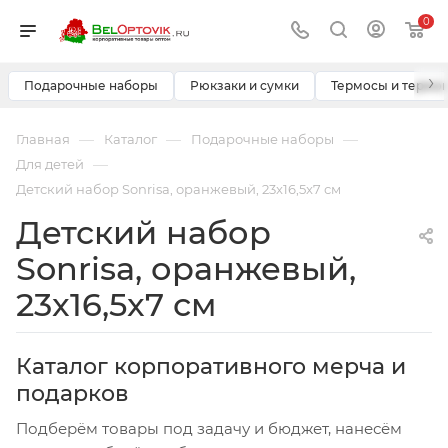
0
›
Подарочные наборы
Рюкзаки и сумки
Термосы и термо
—
—
—
Главная
Каталог
Подарочные наборы
—
Для детей
Детский набор Sonrisa, оранжевый, 23x16,5x7 см
Детский набор
Sonrisa, оранжевый,
23x16,5x7 см
Каталог корпоративного мерча и
подарков
Подберём товары под задачу и бюджет, нанесём