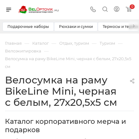
0
›
Подарочные наборы
Рюкзаки и сумки
Термосы и термо
—
—
—
—
Главная
Каталог
Отдых, туризм
Туризм
—
Велоэкипировка
Велосумка на раму BikeLine Mini, черная с белым, 27х20,5х5
см
Велосумка на раму
BikeLine Mini, черная
с белым, 27х20,5х5 см
Каталог корпоративного мерча и
подарков