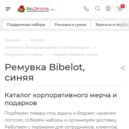
0
›
Подарочные наборы
Рюкзаки и сумки
Термосы и термо
—
—
Главная
Каталог
—
Элементы брендирования и кастомизации
—
Ремувки и пуллеры
Ремувка Bibelot, синяя
Ремувка Bibelot,
синяя
Каталог корпоративного мерча и
подарков
Подберём товары под задачу и бюджет, нанесём
логотип, соберём наборы и организуем доставку.
Работаем с тиражами для сотрудников, клиентов,