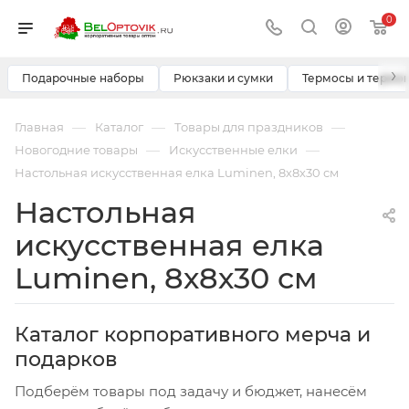
0
›
Подарочные наборы
Рюкзаки и сумки
Термосы и термо
—
—
—
Главная
Каталог
Товары для праздников
—
—
Новогодние товары
Искусственные елки
Настольная искусственная елка Luminen, 8х8х30 см
Настольная
искусственная елка
Luminen, 8х8х30 см
Каталог корпоративного мерча и
подарков
Подберём товары под задачу и бюджет, нанесём