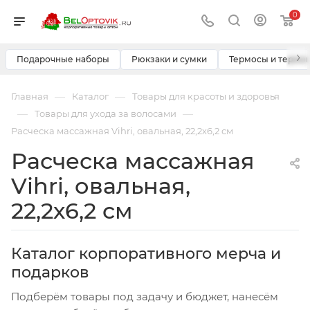
0
›
Подарочные наборы
Рюкзаки и сумки
Термосы и термо
—
—
Главная
Каталог
Товары для красоты и здоровья
—
—
Товары для ухода за волосами
Расческа массажная Vihri, овальная, 22,2х6,2 см
Расческа массажная
Vihri, овальная,
22,2х6,2 см
Каталог корпоративного мерча и
подарков
Подберём товары под задачу и бюджет, нанесём