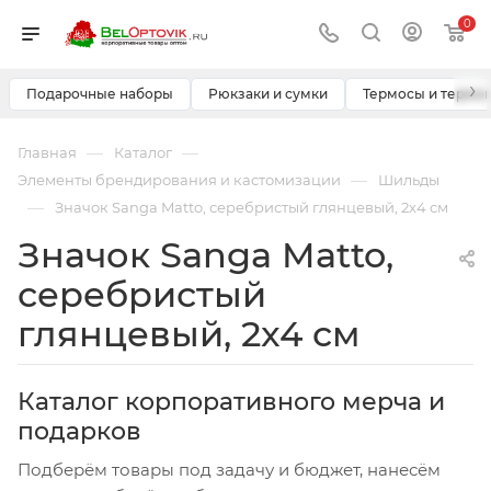
0
›
Подарочные наборы
Рюкзаки и сумки
Термосы и термо
—
—
Главная
Каталог
—
Элементы брендирования и кастомизации
Шильды
—
Значок Sanga Matto, серебристый глянцевый, 2x4 см
Значок Sanga Matto,
серебристый
глянцевый, 2x4 см
Каталог корпоративного мерча и
подарков
Подберём товары под задачу и бюджет, нанесём