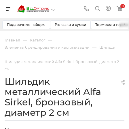
0
›
Подарочные наборы
Рюкзаки и сумки
Термосы и термо
—
—
Главная
Каталог
—
Элементы брендирования и кастомизации
Шильды
—
Шильдик металлический Alfa Sirkel, бронзовый, диаметр 2
см
Шильдик
металлический Alfa
Sirkel, бронзовый,
диаметр 2 см