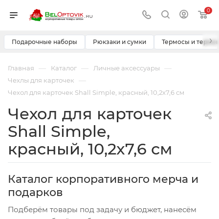
0
›
Подарочные наборы
Рюкзаки и сумки
Термосы и термо
—
—
—
Главная
Каталог
Личные аксессуары
—
Чехлы для карточек
Чехол для карточек Shall Simple, красный, 10,2x7,6 см
Чехол для карточек
Shall Simple,
красный, 10,2x7,6 см
Каталог корпоративного мерча и
подарков
Подберём товары под задачу и бюджет, нанесём