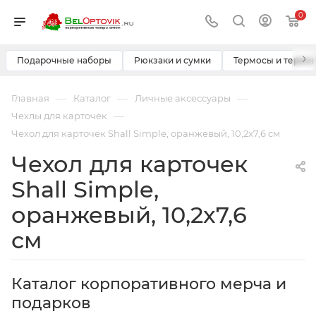
0
›
Подарочные наборы
Рюкзаки и сумки
Термосы и термо
—
—
—
Главная
Каталог
Личные аксессуары
—
Чехлы для карточек
Чехол для карточек Shall Simple, оранжевый, 10,2x7,6 см
Чехол для карточек
Shall Simple,
оранжевый, 10,2x7,6
см
Каталог корпоративного мерча и
подарков