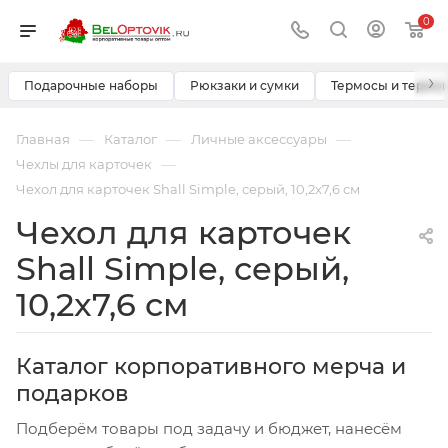
0
›
Подарочные наборы
Рюкзаки и сумки
Термосы и термо
—
—
—
Главная
Каталог
Личные аксессуары
—
Чехлы для карточек
Чехол для карточек Shall Simple, серый, 10,2x7,6 см
Чехол для карточек
Shall Simple, серый,
10,2x7,6 см
Каталог корпоративного мерча и
подарков
Подберём товары под задачу и бюджет, нанесём