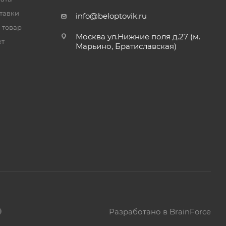
тавки
info@beloptovik.ru
 товар
Москва ул.Нижние поля д.27 (м.
ет
Марьино, Братиславская)
Разработано в BrainForce