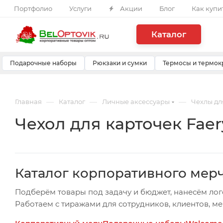
Портфолио
Услуги
Акции
Блог
Как купи
Каталог
Подарочные наборы
Рюкзаки и сумки
Термосы и термок
—
—
—
Главная
Каталог
Личные аксессуары
Чехлы дл
Чехол для карточек Faery
Каталог корпоративного мер
Подберём товары под задачу и бюджет, нанесём лог
Работаем с тиражами для сотрудников, клиентов, м