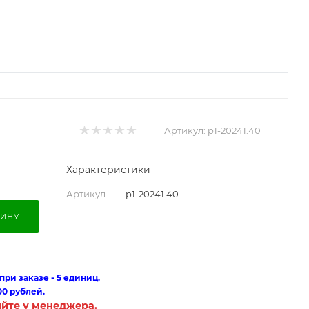
Артикул:
p1-20241.40
Характеристики
Артикул
—
p1-20241.40
ЗИНУ
ри заказе - 5 единиц.
00 рублей.
яйте у менеджера.