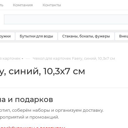
ть
Компания
Контакты
ружки
Бутылки для воды
Стаканы, бокалы, фужеры
Внеш
—
я карточек
Чехол для карточек Faery, синий, 10,3х7 см
, синий, 10,3х7 см
ча и подарков
отип, соберём наборы и организуем доставку.
ероприятий и промоакций.