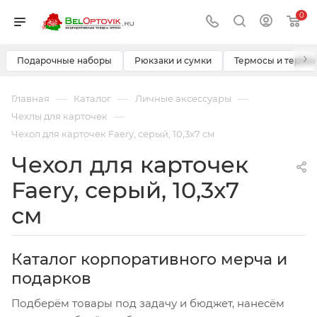
0
›
Подарочные наборы
Рюкзаки и сумки
Термосы и термо
—
—
—
Главная
Каталог
Личные аксессуары
—
Чехлы для карточек
Чехол для карточек Faery, серый, 10,3х7 см
Чехол для карточек
Faery, серый, 10,3х7
см
Каталог корпоративного мерча и
подарков
Подберём товары под задачу и бюджет, нанесём