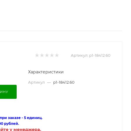
Артикул:
p1-18412.60
Характеристики
Артикул
—
p1-18412.60
ЗИНУ
ри заказе - 5 единиц.
00 рублей.
яйте у менеджера.