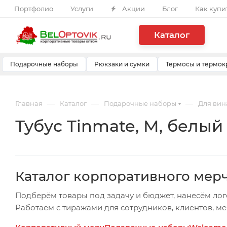
Портфолио
Услуги
Акции
Блог
Как купи
Каталог
Подарочные наборы
Рюкзаки и сумки
Термосы и термок
—
—
—
Главная
Каталог
Подарочные наборы
Для вин
Тубус Tinmate, M, белый
Каталог корпоративного мер
Подберём товары под задачу и бюджет, нанесём лог
Работаем с тиражами для сотрудников, клиентов, м