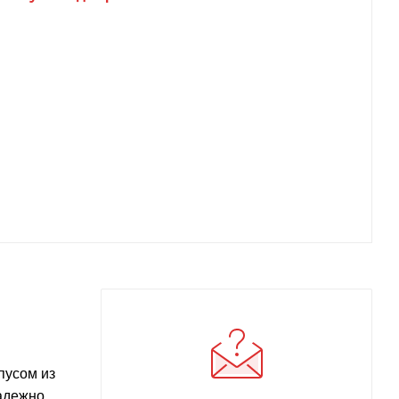
пусом из
надежно