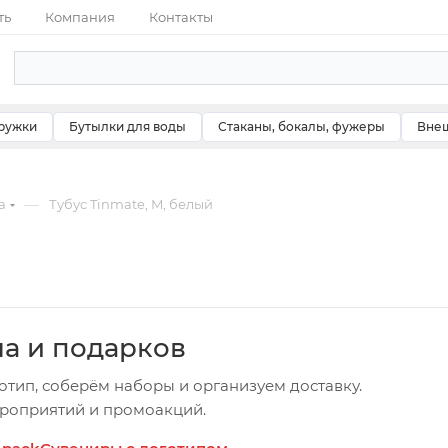
ть
Компания
Контакты
ружки
Бутылки для воды
Стаканы, бокалы, фужеры
Внеш
—
а
Тубус Tinmate, M, белый
ча и подарков
отип, соберём наборы и организуем доставку.
ероприятий и промоакций.