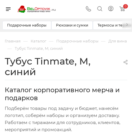
0
›
Подарочные наборы
Рюкзаки и сумки
Термосы и термо
—
—
—
Главная
Каталог
Подарочные наборы
Для вина
—
Тубус Tinmate, M, синий
Тубус Tinmate, M,
синий
Каталог корпоративного мерча и
подарков
Подберём товары под задачу и бюджет, нанесём
логотип, соберём наборы и организуем доставку.
Работаем с тиражами для сотрудников, клиентов,
мероприятий и промоакций.