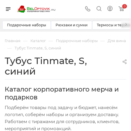
0
›
Подарочные наборы
Рюкзаки и сумки
Термосы и термо
—
—
—
Главная
Каталог
Подарочные наборы
Для вина
—
Тубус Tinmate, S, синий
Тубус Tinmate, S,
синий
Каталог корпоративного мерча и
подарков
Подберём товары под задачу и бюджет, нанесём
логотип, соберём наборы и организуем доставку.
Работаем с тиражами для сотрудников, клиентов,
мероприятий и промоакций.