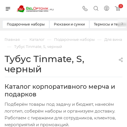
0
›
Подарочные наборы
Рюкзаки и сумки
Термосы и термо
—
—
—
Главная
Каталог
Подарочные наборы
Для вина
—
Тубус Tinmate, S, черный
Тубус Tinmate, S,
черный
Каталог корпоративного мерча и
подарков
Подберём товары под задачу и бюджет, нанесём
логотип, соберём наборы и организуем доставку.
Работаем с тиражами для сотрудников, клиентов,
мероприятий и промоакций.