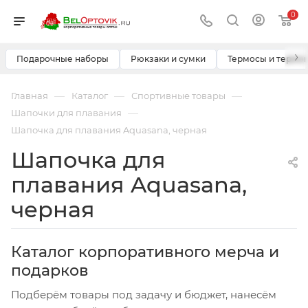
0
›
Подарочные наборы
Рюкзаки и сумки
Термосы и термо
—
—
—
Главная
Каталог
Спортивные товары
—
Шапочки для плавания
Шапочка для плавания Aquasana, черная
Шапочка для
плавания Aquasana,
черная
Каталог корпоративного мерча и
подарков
Подберём товары под задачу и бюджет, нанесём