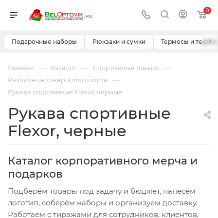
0
›
Подарочные наборы
Рюкзаки и сумки
Термосы и термо
—
—
—
Главная
Каталог
Спортивные товары
—
Различные товары для спорта
Рукава спортивные Flexor, черные
Рукава спортивные
Flexor, черные
Каталог корпоративного мерча и
подарков
Подберём товары под задачу и бюджет, нанесём
логотип, соберём наборы и организуем доставку.
Работаем с тиражами для сотрудников, клиентов,