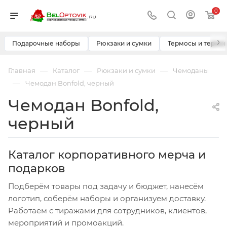
0
›
Подарочные наборы
Рюкзаки и сумки
Термосы и термо
—
—
—
Главная
Каталог
Рюкзаки и сумки
Чемоданы
—
Чемодан Bonfold, черный
Чемодан Bonfold,
черный
Каталог корпоративного мерча и
подарков
Подберём товары под задачу и бюджет, нанесём
логотип, соберём наборы и организуем доставку.
Работаем с тиражами для сотрудников, клиентов,
мероприятий и промоакций.