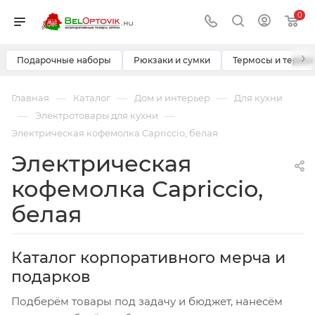
0
›
Подарочные наборы
Рюкзаки и сумки
Термосы и термо
—
—
—
Главная
Каталог
Дом и интерьер
Для кухни
—
—
Электротовары для кухни
Электрическая кофемолка Capriccio, белая
Электрическая
кофемолка Capriccio,
белая
Каталог корпоративного мерча и
подарков
Подберём товары под задачу и бюджет, нанесём