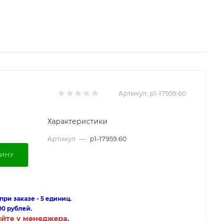
Артикул:
p1-17959.60
Характеристики
Артикул
—
p1-17959.60
ЗИНУ
ри заказе - 5 единиц.
00 рублей.
яйте у менеджера.