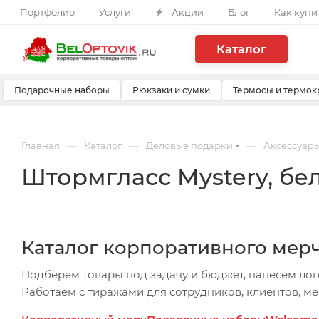
Портфолио
Услуги
Акции
Блог
Как купи
Каталог
Подарочные наборы
Рюкзаки и сумки
Термосы и термок
—
—
—
Главная
Каталог
Деловые подарки
Аксессуары
Штормгласс Mystery, бе
Каталог корпоративного мер
Подберём товары под задачу и бюджет, нанесём лог
Работаем с тиражами для сотрудников, клиентов, м