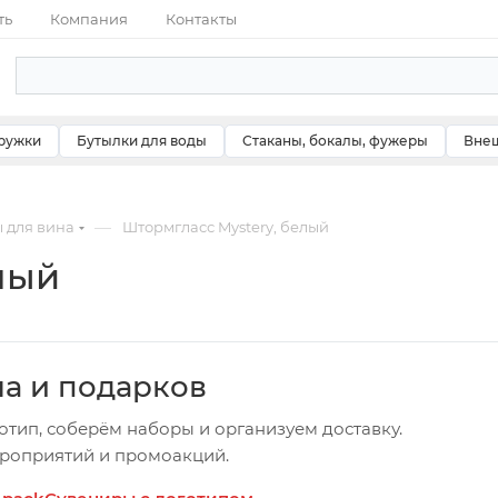
ть
Компания
Контакты
ружки
Бутылки для воды
Стаканы, бокалы, фужеры
Внеш
—
 для вина
Штормгласс Mystery, белый
лый
ча и подарков
отип, соберём наборы и организуем доставку.
ероприятий и промоакций.