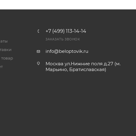
+7 (499) 113-14-14
ЗАКАЗАТЬ ЗВОНОК
латы
тавки
info@beloptovik.ru
 товар
Москва ул.Нижние поля д.27 (м.
ет
Марьино, Братиславская)